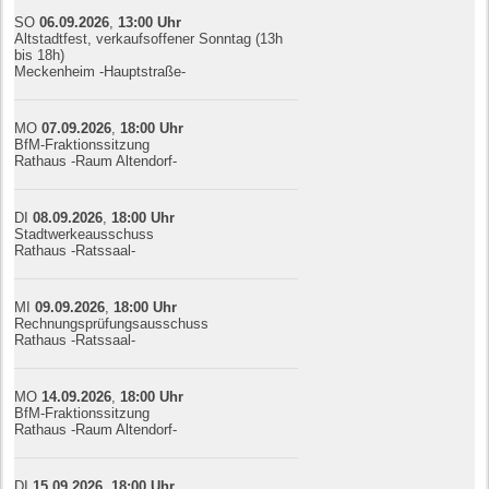
SO
06.09.
20
26
,
13:00
Uhr
Altstadtfest, verkaufsoffener Sonntag (13h
bis 18h)
Meckenheim -Hauptstraße-
MO
07.09.
20
26
,
18:00
Uhr
BfM-Fraktionssitzung
Rathaus -Raum Altendorf-
DI
08.09.
20
26
,
18:00
Uhr
Stadtwerkeausschuss
Rathaus -Ratssaal-
MI
09.09.
20
26
,
18:00
Uhr
Rechnungsprüfungsausschuss
Rathaus -Ratssaal-
MO
14.09.
20
26
,
18:00
Uhr
BfM-Fraktionssitzung
Rathaus -Raum Altendorf-
DI
15.09.
20
26
,
18:00
Uhr