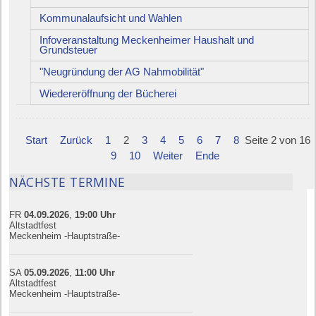
Kommunalaufsicht und Wahlen
Infoveranstaltung Meckenheimer Haushalt und
Grundsteuer
"Neugründung der AG Nahmobilität"
Wiedereröffnung der Bücherei
Start
Zurück
1
2
3
4
5
6
7
8
Seite 2 von 16
9
10
Weiter
Ende
NÄCHSTE TERMINE
FR
04.09.
20
26
,
19:00
Uhr
Altstadtfest
Meckenheim -Hauptstraße-
SA
05.09.
20
26
,
11:00
Uhr
Altstadtfest
Meckenheim -Hauptstraße-