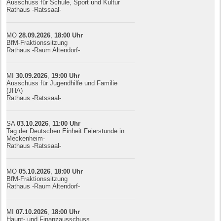
Ausschuss für Schule, Sport und Kultur
Rathaus -Ratssaal-
MO
28.09.
20
26
,
18:00
Uhr
BfM-Fraktionssitzung
Rathaus -Raum Altendorf-
MI
30.09.
20
26
,
19:00
Uhr
Ausschuss für Jugendhilfe und Familie
(JHA)
Rathaus -Ratssaal-
SA
03.10.
20
26
,
11:00
Uhr
Tag der Deutschen Einheit Feierstunde in
Meckenheim-
Rathaus -Ratssaal-
MO
05.10.
20
26
,
18:00
Uhr
BfM-Fraktionssitzung
Rathaus -Raum Altendorf-
MI
07.10.
20
26
,
18:00
Uhr
Haupt- und Finanzausschuss