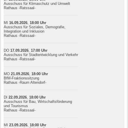
Ausschuss für Klimaschutz und Umwelt
Rathaus -Ratssaal-
MI
16.09.
20
26
,
18:00
Uhr
Ausschuss für Soziales, Demografie,
Integration und Inklusion
Rathaus -Ratssaal-
DO
17.09.
20
26
,
17:00
Uhr
Ausschuss für Stadtentwicklung und Verkehr
Rathaus -Ratssaal-
MO
21.09.
20
26
,
18:00
Uhr
BfM-Fraktionssitzung
Rathaus -Raum Altendorf-
DI
22.09.
20
26
,
18:00
Uhr
Ausschuss für Bau, Wirtschaftsförderung
und Tourismus
Rathaus -Ratssaal-
MI
23.09.
20
26
,
18:00
Uhr