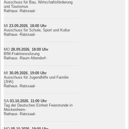
Ausschuss für Bau, Wirtschaftsförderung
und Tourismus
Rathaus -Ratssaal-
MI
23.09.
20
26
,
18:00
Uhr
Ausschuss für Schule, Sport und Kultur
Rathaus -Ratssaal-
MO
28.09.
20
26
,
18:00
Uhr
BfM-Fraktionssitzung
Rathaus -Raum Altendorf-
MI
30.09.
20
26
,
19:00
Uhr
Ausschuss für Jugendhilfe und Familie
(JHA)
Rathaus -Ratssaal-
SA
03.10.
20
26
,
11:00
Uhr
Tag der Deutschen Einheit Feierstunde in
Meckenheim-
Rathaus -Ratssaal-
MO
05.10.
20
26
,
18:00
Uhr