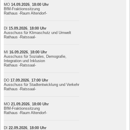
MO
14.09.
20
26
,
18:00
Uhr
BfM-Fraktionssitzung
Rathaus -Raum Altendorf-
DI
15.09.
20
26
,
18:00
Uhr
Ausschuss für Klimaschutz und Umwelt
Rathaus -Ratssaal-
MI
16.09.
20
26
,
18:00
Uhr
Ausschuss für Soziales, Demografie,
Integration und Inklusion
Rathaus -Ratssaal-
DO
17.09.
20
26
,
17:00
Uhr
Ausschuss für Stadtentwicklung und Verkehr
Rathaus -Ratssaal-
MO
21.09.
20
26
,
18:00
Uhr
BfM-Fraktionssitzung
Rathaus -Raum Altendorf-
DI
22.09.
20
26
,
18:00
Uhr