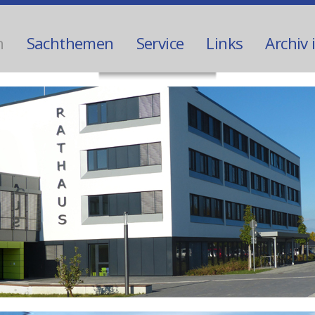
n
Sachthemen
Service
Links
Archiv 