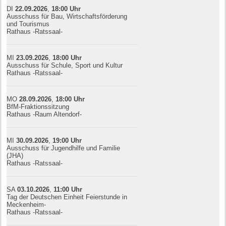
DI
22.09.
20
26
,
18:00
Uhr
Ausschuss für Bau, Wirtschaftsförderung
und Tourismus
Rathaus -Ratssaal-
MI
23.09.
20
26
,
18:00
Uhr
Ausschuss für Schule, Sport und Kultur
Rathaus -Ratssaal-
MO
28.09.
20
26
,
18:00
Uhr
BfM-Fraktionssitzung
Rathaus -Raum Altendorf-
MI
30.09.
20
26
,
19:00
Uhr
Ausschuss für Jugendhilfe und Familie
(JHA)
Rathaus -Ratssaal-
SA
03.10.
20
26
,
11:00
Uhr
Tag der Deutschen Einheit Feierstunde in
Meckenheim-
Rathaus -Ratssaal-