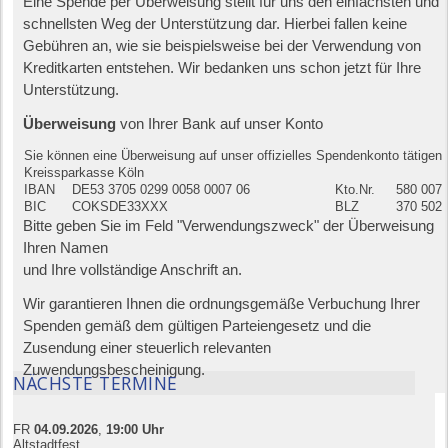
Eine Spende per Überweisung stellt für uns den einfachsten und
schnellsten Weg der Unterstützung dar. Hierbei fallen keine
Gebühren an, wie sie beispielsweise bei der Verwendung von
Kreditkarten entstehen. Wir bedanken uns schon jetzt für Ihre
Unterstützung.
Überweisung
von Ihrer Bank auf unser Konto
Sie können eine Überweisung auf unser offizielles Spendenkonto tätigen
Kreissparkasse Köln
IBAN
DE53 3705 0299 0058 0007 06
Kto.Nr.
580 007 
BIC
COKSDE33XXX
BLZ
370 502 
Bitte geben Sie im Feld "Verwendungszweck" der Überweisung
Ihren Namen
und Ihre vollständige Anschrift an.
Wir garantieren Ihnen die ordnungsgemäße Verbuchung Ihrer
Spenden gemäß dem gültigen Parteiengesetz und die
Zusendung einer steuerlich relevanten
Zuwendungsbescheinigung.
NÄCHSTE TERMINE
FR
04.09.
20
26
,
19:00
Uhr
Altstadtfest