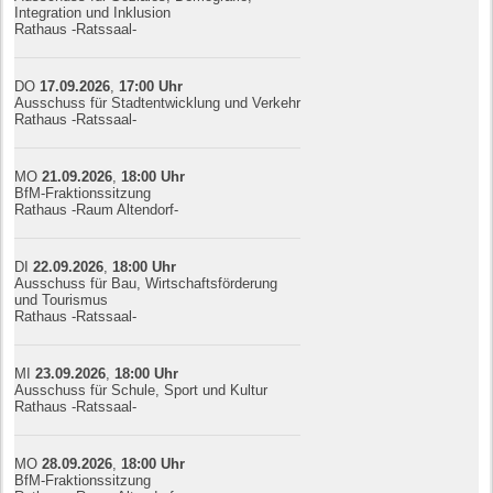
Integration und Inklusion
Rathaus -Ratssaal-
DO
17.09.
20
26
,
17:00
Uhr
Ausschuss für Stadtentwicklung und Verkehr
Rathaus -Ratssaal-
MO
21.09.
20
26
,
18:00
Uhr
BfM-Fraktionssitzung
Rathaus -Raum Altendorf-
DI
22.09.
20
26
,
18:00
Uhr
Ausschuss für Bau, Wirtschaftsförderung
und Tourismus
Rathaus -Ratssaal-
MI
23.09.
20
26
,
18:00
Uhr
Ausschuss für Schule, Sport und Kultur
Rathaus -Ratssaal-
MO
28.09.
20
26
,
18:00
Uhr
BfM-Fraktionssitzung