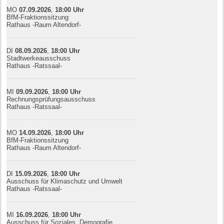
MO
07.09.
20
26
,
18:00
Uhr
BfM-Fraktionssitzung
Rathaus -Raum Altendorf-
DI
08.09.
20
26
,
18:00
Uhr
Stadtwerkeausschuss
Rathaus -Ratssaal-
MI
09.09.
20
26
,
18:00
Uhr
Rechnungsprüfungsausschuss
Rathaus -Ratssaal-
MO
14.09.
20
26
,
18:00
Uhr
BfM-Fraktionssitzung
Rathaus -Raum Altendorf-
DI
15.09.
20
26
,
18:00
Uhr
Ausschuss für Klimaschutz und Umwelt
Rathaus -Ratssaal-
MI
16.09.
20
26
,
18:00
Uhr
Ausschuss für Soziales, Demografie,