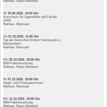
Rathaus -Raum Altendorf-
MI
30.09.
20
26
,
19:00
Uhr
Ausschuss für Jugendhilfe und Familie
(JHA)
Rathaus -Ratssaal-
SA
03.10.
20
26
,
11:00
Uhr
Tag der Deutschen Einheit Feierstunde in
Meckenheim-
Rathaus -Ratssaal-
MO
05.10.
20
26
,
18:00
Uhr
BfM-Fraktionssitzung
Rathaus -Raum Altendorf-
MI
07.10.
20
26
,
18:00
Uhr
Haupt- und Finanzausschuss
Rathaus -Ratssaal-
MO
12.10.
20
26
,
18:00
Uhr
BfM-Fraktionssitzung
Rathaus -Raum Altendorf-